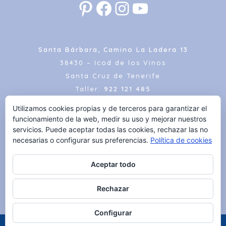
Pinterest
Facebook
Instagram
YouTube
Santa Bárbara, Camino La Ladera 13
38430 – Icod de los Vinos
Santa Cruz de Tenerife
Taller:
922 121 485
E-Mail:
contacto@metaldelgado.com
Utilizamos cookies propias y de terceros para garantizar el
funcionamiento de la web, medir su uso y mejorar nuestros
servicios. Puede aceptar todas las cookies, rechazar las no
necesarias o configurar sus preferencias.
Política de cookies
WHATSAPP
Aceptar todo
AVISO LEGAL
Rechazar
Configurar
Copyright 2025 - Todos los derechos reservados por Metal Delgado S.L.